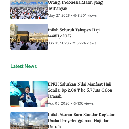
Orang, Indonesia Masih yang
Terbanyak
May 27, 2026 •
8,501 views
Inilah Seluruh Tahapan Haji
1448H/2027
Jun 01, 2026 •
5,224 views
Latest News
BPKH Salurkan Nilai Manfaat Haji
Senilai Rp 2,06 T ke 5,7 Juta Calon
Jamaah
Aug 05, 2026 •
106 views
Inilah Aturan Baru Standar Kegiatan
Usaha Penyelenggaraan Haji dan
Umrah