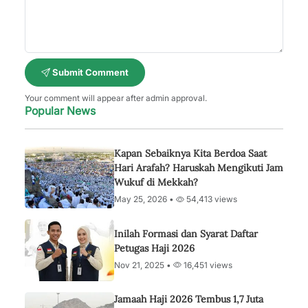
Submit Comment
Your comment will appear after admin approval.
Popular News
Kapan Sebaiknya Kita Berdoa Saat
Hari Arafah? Haruskah Mengikuti Jam
Wukuf di Mekkah?
May 25, 2026 •
54,413 views
Inilah Formasi dan Syarat Daftar
Petugas Haji 2026
Nov 21, 2025 •
16,451 views
Jamaah Haji 2026 Tembus 1,7 Juta