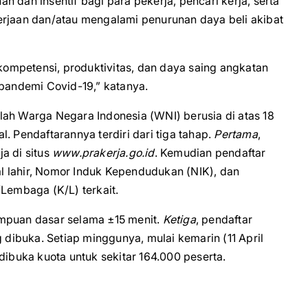
 dan insentif bagi para pekerja, pencari kerja, serta
erjaan dan/atau mengalami penurunan daya beli akibat
ompetensi, produktivitas, dan daya saing angkatan
 pandemi Covid-19,” katanya.
lah Warga Negara Indonesia (WNI) berusia di atas 18
. Pendaftarannya terdiri dari tiga tahap.
Pertama
,
a di situs
www.prakerja.go.id
. Kemudian pendaftar
l lahir, Nomor Induk Kependudukan (NIK), dan
/Lembaga (K/L) terkait.
ampuan dasar selama ±15 menit.
Ketiga
, pendaftar
ibuka. Setiap minggunya, mulai kemarin (11 April
buka kuota untuk sekitar 164.000 peserta.