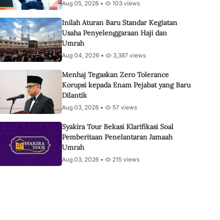
Aug 05, 2026 •
103 views
Inilah Aturan Baru Standar Kegiatan
Usaha Penyelenggaraan Haji dan
Umrah
Aug 04, 2026 •
3,387 views
Menhaj Tegaskan Zero Tolerance
Korupsi kepada Enam Pejabat yang Baru
Dilantik
Aug 03, 2026 •
57 views
Syakira Tour Bekasi Klarifikasi Soal
Pemberitaan Penelantaran Jamaah
Umrah
Aug 03, 2026 •
215 views