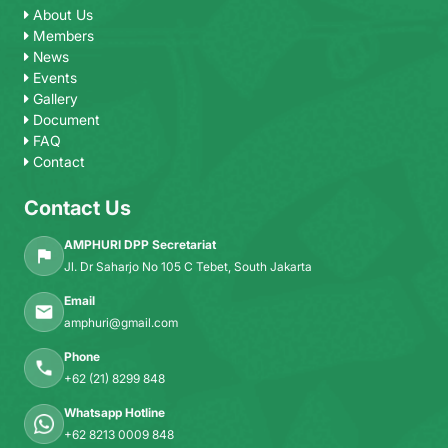
About Us
Members
News
Events
Gallery
Document
FAQ
Contact
Contact Us
AMPHURI DPP Secretariat
Jl. Dr Saharjo No 105 C Tebet, South Jakarta
Email
amphuri@gmail.com
Phone
+62 (21) 8299 848
Whatsapp Hotline
+62 8213 0009 848