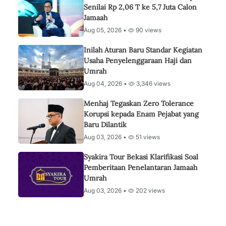
Senilai Rp 2,06 T ke 5,7 Juta Calon
Jamaah
Aug 05, 2026 •
90 views
Inilah Aturan Baru Standar Kegiatan
Usaha Penyelenggaraan Haji dan
Umrah
Aug 04, 2026 •
3,346 views
Menhaj Tegaskan Zero Tolerance
Korupsi kepada Enam Pejabat yang
Baru Dilantik
Aug 03, 2026 •
51 views
Syakira Tour Bekasi Klarifikasi Soal
Pemberitaan Penelantaran Jamaah
Umrah
Aug 03, 2026 •
202 views