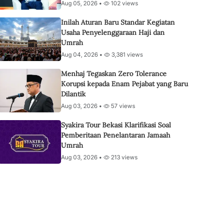
Aug 05, 2026 •
102 views
Inilah Aturan Baru Standar Kegiatan
Usaha Penyelenggaraan Haji dan
Umrah
Aug 04, 2026 •
3,381 views
Menhaj Tegaskan Zero Tolerance
Korupsi kepada Enam Pejabat yang Baru
Dilantik
Aug 03, 2026 •
57 views
Syakira Tour Bekasi Klarifikasi Soal
Pemberitaan Penelantaran Jamaah
Umrah
Aug 03, 2026 •
213 views