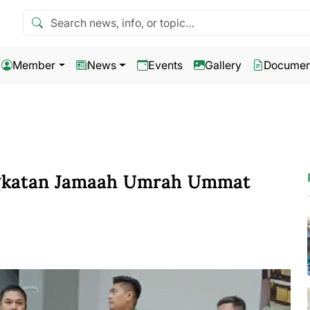
Search news
Member
News
Events
Gallery
Documen
gkatan Jamaah Umrah Ummat