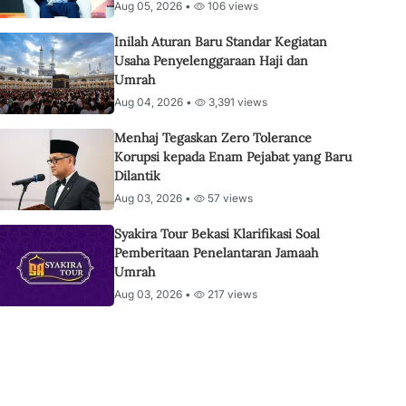
Aug 05, 2026 •
106 views
Inilah Aturan Baru Standar Kegiatan
Usaha Penyelenggaraan Haji dan
Umrah
Aug 04, 2026 •
3,391 views
Menhaj Tegaskan Zero Tolerance
Korupsi kepada Enam Pejabat yang Baru
Dilantik
Aug 03, 2026 •
57 views
Syakira Tour Bekasi Klarifikasi Soal
Pemberitaan Penelantaran Jamaah
Umrah
Aug 03, 2026 •
217 views