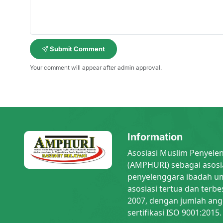
Submit Comment
Your comment will appear after admin approval.
Information
Asosiasi Muslim Penyele
(AMPHURI) sebagai asosi
penyelenggara ibadah um
asosiasi tertua dan terbe
2007, dengan jumlah ang
sertifikasi ISO 9001:2015.