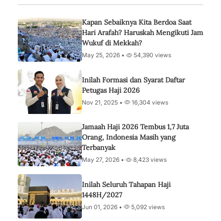
Kapan Sebaiknya Kita Berdoa Saat
Hari Arafah? Haruskah Mengikuti Jam
Wukuf di Mekkah?
May 25, 2026 •
54,390 views
Inilah Formasi dan Syarat Daftar
Petugas Haji 2026
Nov 21, 2025 •
16,304 views
Jamaah Haji 2026 Tembus 1,7 Juta
Orang, Indonesia Masih yang
Terbanyak
May 27, 2026 •
8,423 views
Inilah Seluruh Tahapan Haji
1448H/2027
Jun 01, 2026 •
5,092 views