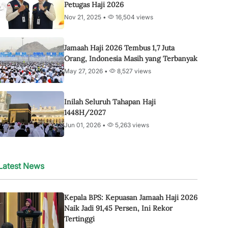
Petugas Haji 2026
Nov 21, 2025 •
16,504 views
Jamaah Haji 2026 Tembus 1,7 Juta
Orang, Indonesia Masih yang Terbanyak
May 27, 2026 •
8,527 views
Inilah Seluruh Tahapan Haji
1448H/2027
Jun 01, 2026 •
5,263 views
Latest News
Kepala BPS: Kepuasan Jamaah Haji 2026
Naik Jadi 91,45 Persen, Ini Rekor
Tertinggi