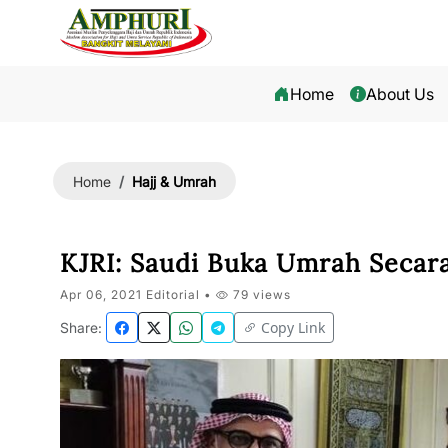
Home
About Us
Hajj & Umrah
Home
KJRI: Saudi Buka Umrah Secar
Apr 06, 2021 Editorial •
79 views
Copy Link
Share: