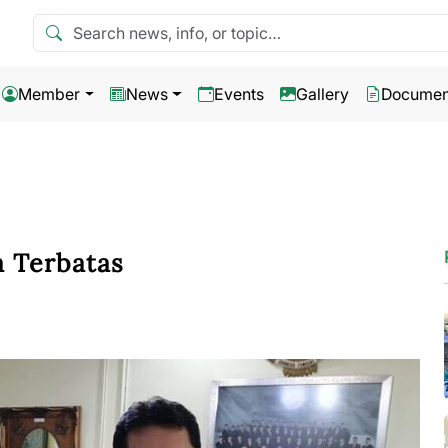
Search news
Member
News
Events
Gallery
Documen
a Terbatas