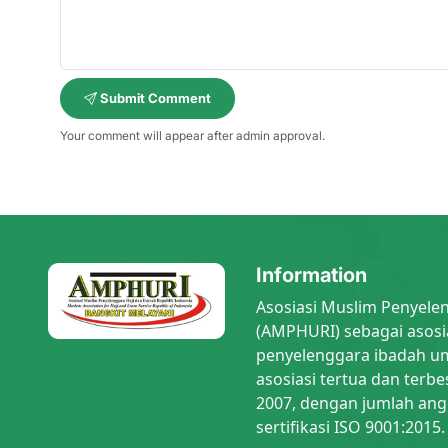
Submit Comment
Your comment will appear after admin approval.
Information
Asosiasi Muslim Penyele
(AMPHURI) sebagai asosi
penyelenggara ibadah um
asosiasi tertua dan terbe
2007, dengan jumlah ang
sertifikasi ISO 9001:2015.