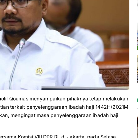
lil Qoumas menyampaikan pihaknya tetap melakukan
stian terkait penyelenggaraan ibadah haji 1442H/2021M
kukan, mengingat masa penyelenggaraan ibadah haji
sama Komisi VIII DPR RI, di Jakarta, pada Selasa