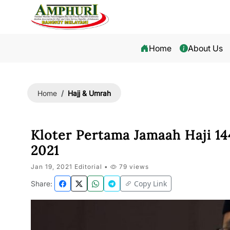
Home
About Us
Hajj & Umrah
Home
Kloter Pertama Jamaah Haji 14
2021
Jan 19, 2021 Editorial •
79 views
Copy Link
Share: