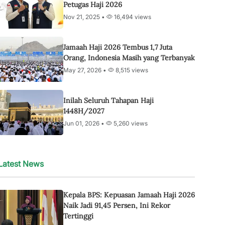
Petugas Haji 2026
Nov 21, 2025 •
16,494 views
Jamaah Haji 2026 Tembus 1,7 Juta
Orang, Indonesia Masih yang Terbanyak
May 27, 2026 •
8,515 views
Inilah Seluruh Tahapan Haji
1448H/2027
Jun 01, 2026 •
5,260 views
Latest News
Kepala BPS: Kepuasan Jamaah Haji 2026
Naik Jadi 91,45 Persen, Ini Rekor
Tertinggi