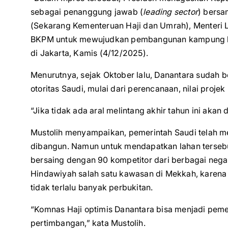
sebagai penanggung jawab (
leading sector
) bersa
(Sekarang Kementeruan Haji dan Umrah), Menteri Lu
BKPM untuk mewujudkan pembangunan kampung haji
di Jakarta, Kamis (4/12/2025).
Menurutnya, sejak Oktober lalu, Danantara sudah 
otoritas Saudi, mulai dari perencanaan, nilai projek
“Jika tidak ada aral melintang akhir tahun ini ak
Mustolih menyampaikan, pemerintah Saudi telah men
dibangun. Namun untuk mendapatkan lahan tersebut
bersaing dengan 90 kompetitor dari berbagai negar
Hindawiyah salah satu kawasan di Mekkah, karena t
tidak terlalu banyak perbukitan.
“Komnas Haji optimis Danantara bisa menjadi peme
pertimbangan,” kata Mustolih.