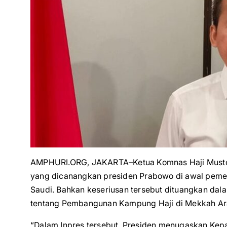
AMPHURI.ORG, JAKARTA–Ketua Komnas Haji Mustoli
yang dicanangkan presiden Prabowo di awal peme
Saudi. Bahkan keseriusan tersebut dituangkan dala
tentang Pembangunan Kampung Haji di Mekkah Ar
“Dalam Inpres tersebut, Presiden menugaskan Kep