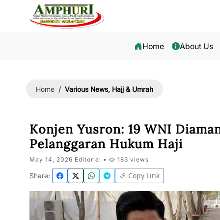
Home
About Us
Various News, Hajj & Umrah
Home
Konjen Yusron: 19 WNI Diaman
Pelanggaran Hukum Haji
May 14, 2026 Editorial •
183 views
Copy Link
Share: