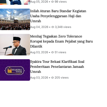
Aug 05, 2026 •
98 views
Inilah Aturan Baru Standar Kegiatan
Usaha Penyelenggaraan Haji dan
Umrah
Aug 04, 2026 •
3,348 views
Menhaj Tegaskan Zero Tolerance
Korupsi kepada Enam Pejabat yang Baru
Dilantik
Aug 03, 2026 •
51 views
Syakira Tour Bekasi Klarifikasi Soal
Pemberitaan Penelantaran Jamaah
Umrah
Aug 03, 2026 •
205 views