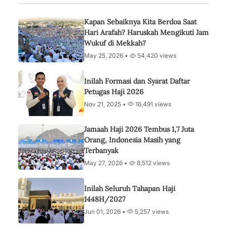
Kapan Sebaiknya Kita Berdoa Saat
Hari Arafah? Haruskah Mengikuti Jam
Wukuf di Mekkah?
May 25, 2026 •
54,420 views
Inilah Formasi dan Syarat Daftar
Petugas Haji 2026
Nov 21, 2025 •
16,491 views
Jamaah Haji 2026 Tembus 1,7 Juta
Orang, Indonesia Masih yang
Terbanyak
May 27, 2026 •
8,512 views
Inilah Seluruh Tahapan Haji
1448H/2027
Jun 01, 2026 •
5,257 views