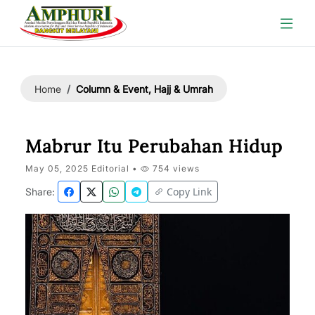
Column & Event, Hajj & Umrah
Home
Mabrur Itu Perubahan Hidup
May 05, 2025 Editorial •
754 views
Copy Link
Share: