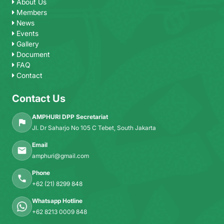
About Us
Members
News
Events
Gallery
Document
FAQ
Contact
Contact Us
AMPHURI DPP Secretariat
Jl. Dr Saharjo No 105 C Tebet, South Jakarta
Email
amphuri@gmail.com
Phone
+62 (21) 8299 848
Whatsapp Hotline
+62 8213 0009 848