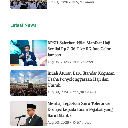
Jun 01, 2026 •
5,218 views
Latest News
BPKH Salurkan Nilai Manfaat Haji
Senilai Rp 2,06 T ke 5,7 Juta Calon
Jamaah
Aug 05, 2026 •
102 views
Inilah Aturan Baru Standar Kegiatan
Usaha Penyelenggaraan Haji dan
Umrah
Aug 04, 2026 •
3,387 views
Menhaj Tegaskan Zero Tolerance
Korupsi kepada Enam Pejabat yang
Baru Dilantik
Aug 03, 2026 •
57 views