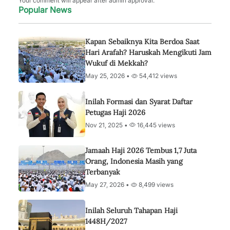
Your comment will appear after admin approval.
Popular News
Kapan Sebaiknya Kita Berdoa Saat
Hari Arafah? Haruskah Mengikuti Jam
Wukuf di Mekkah?
May 25, 2026 •
54,412 views
Inilah Formasi dan Syarat Daftar
Petugas Haji 2026
Nov 21, 2025 •
16,445 views
Jamaah Haji 2026 Tembus 1,7 Juta
Orang, Indonesia Masih yang
Terbanyak
May 27, 2026 •
8,499 views
Inilah Seluruh Tahapan Haji
1448H/2027