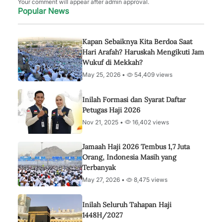
Your comment will appear after admin approval.
Popular News
Kapan Sebaiknya Kita Berdoa Saat
Hari Arafah? Haruskah Mengikuti Jam
Wukuf di Mekkah?
May 25, 2026 •
54,409 views
Inilah Formasi dan Syarat Daftar
Petugas Haji 2026
Nov 21, 2025 •
16,402 views
Jamaah Haji 2026 Tembus 1,7 Juta
Orang, Indonesia Masih yang
Terbanyak
May 27, 2026 •
8,475 views
Inilah Seluruh Tahapan Haji
1448H/2027