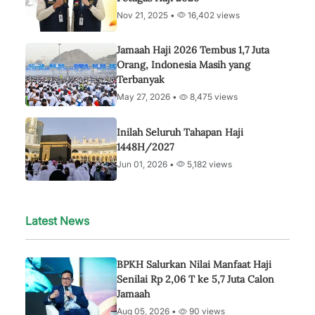
Nov 21, 2025 •
16,402 views
Jamaah Haji 2026 Tembus 1,7 Juta
Orang, Indonesia Masih yang
Terbanyak
May 27, 2026 •
8,475 views
Inilah Seluruh Tahapan Haji
1448H/2027
Jun 01, 2026 •
5,182 views
Latest News
BPKH Salurkan Nilai Manfaat Haji
Senilai Rp 2,06 T ke 5,7 Juta Calon
Jamaah
Aug 05, 2026 •
90 views