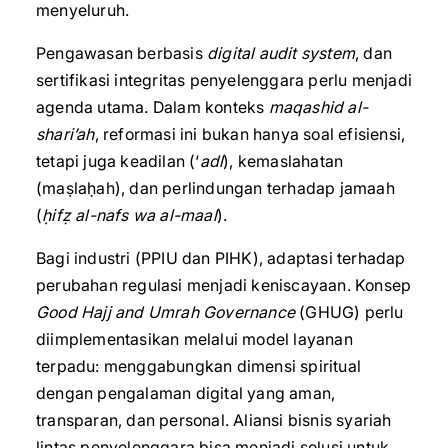
menyeluruh.
Pengawasan berbasis
digital audit system
, dan
sertifikasi integritas penyelenggara perlu menjadi
agenda utama. Dalam konteks
maqashid al-
shari’ah
, reformasi ini bukan hanya soal efisiensi,
tetapi juga keadilan (‘
adl
), kemaslahatan
(maṣlaḥah), dan perlindungan terhadap jamaah
(
ḥ
if
ẓ
al-nafs wa al-maal
).
Bagi industri (PPIU dan PIHK), adaptasi terhadap
perubahan regulasi menjadi keniscayaan. Konsep
Good Hajj and Umrah Governance
(GHUG) perlu
diimplementasikan melalui model layanan
terpadu: menggabungkan dimensi spiritual
dengan pengalaman digital yang aman,
transparan, dan personal. Aliansi bisnis syariah
lintas penyelenggara bisa menjadi solusi untuk