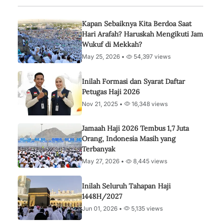
Kapan Sebaiknya Kita Berdoa Saat
Hari Arafah? Haruskah Mengikuti Jam
Wukuf di Mekkah?
May 25, 2026 •
54,397 views
Inilah Formasi dan Syarat Daftar
Petugas Haji 2026
Nov 21, 2025 •
16,348 views
Jamaah Haji 2026 Tembus 1,7 Juta
Orang, Indonesia Masih yang
Terbanyak
May 27, 2026 •
8,445 views
Inilah Seluruh Tahapan Haji
1448H/2027
Jun 01, 2026 •
5,135 views