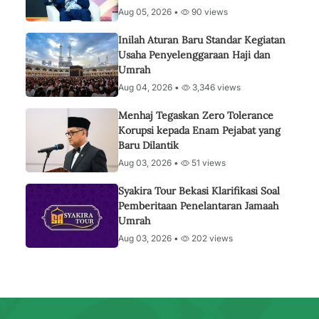
Aug 05, 2026 •
90 views
Inilah Aturan Baru Standar Kegiatan
Usaha Penyelenggaraan Haji dan
Umrah
Aug 04, 2026 •
3,346 views
Menhaj Tegaskan Zero Tolerance
Korupsi kepada Enam Pejabat yang
Baru Dilantik
Aug 03, 2026 •
51 views
Syakira Tour Bekasi Klarifikasi Soal
Pemberitaan Penelantaran Jamaah
Umrah
Aug 03, 2026 •
202 views