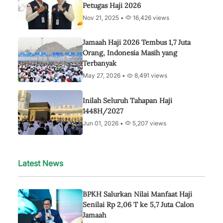
Petugas Haji 2026
Nov 21, 2025 •
16,426 views
Jamaah Haji 2026 Tembus 1,7 Juta
Orang, Indonesia Masih yang
Terbanyak
May 27, 2026 •
8,491 views
Inilah Seluruh Tahapan Haji
1448H/2027
Jun 01, 2026 •
5,207 views
Latest News
BPKH Salurkan Nilai Manfaat Haji
Senilai Rp 2,06 T ke 5,7 Juta Calon
Jamaah