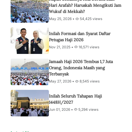
Hari Arafah? Haruskah Mengikuti Jam
Wukuf di Mekkah?
May 25, 2026 •
54,425 views
Inilah Formasi dan Syarat Daftar
Petugas Haji 2026
Nov 21, 2025 •
16,571 views
Jamaah Haji 2026 Tembus 1,7 Juta
Orang, Indonesia Masih yang
Terbanyak
May 27, 2026 •
8,545 views
Inilah Seluruh Tahapan Haji
1448H/2027
Jun 01, 2026 •
5,294 views