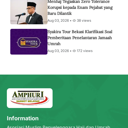
Menhaj Tegaskan Zero Tolerance
Korupsi kepada Enam Pejabat yang
Baru Dilantik
Aug 03, 2026 •
38 views
Syakira Tour Bekasi Klarifikasi Soal
Pemberitaan Penelantaran Jamaah
Umrah
Aug 03, 2026 •
172 views
Information
Asosiasi Muslim Penyelenggara Haji dan Umrah