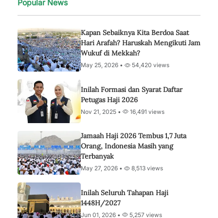
Popular News
Kapan Sebaiknya Kita Berdoa Saat
Hari Arafah? Haruskah Mengikuti Jam
Wukuf di Mekkah?
May 25, 2026 •
54,420 views
Inilah Formasi dan Syarat Daftar
Petugas Haji 2026
Nov 21, 2025 •
16,491 views
Jamaah Haji 2026 Tembus 1,7 Juta
Orang, Indonesia Masih yang
Terbanyak
May 27, 2026 •
8,513 views
Inilah Seluruh Tahapan Haji
1448H/2027
Jun 01, 2026 •
5,257 views