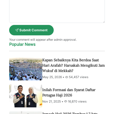
Submit Comment
Your comment will appear after admin approval.
Popular News
Kapan Sebaiknya Kita Berdoa Saat
Hari Arafah? Haruskah Mengikuti Jam
Wukuf di Mekkah?
May 25, 2026 •
54,457 views
Inilah Formasi dan Syarat Daftar
Petugas Haji 2026
Nov 21, 2025 •
16,870 views