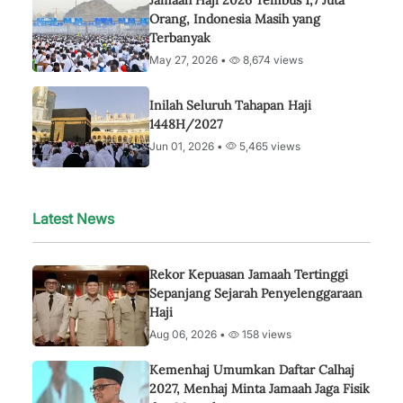
Jamaah Haji 2026 Tembus 1,7 Juta
Orang, Indonesia Masih yang
Terbanyak
May 27, 2026 •
8,674 views
Inilah Seluruh Tahapan Haji
1448H/2027
Jun 01, 2026 •
5,465 views
Latest News
Rekor Kepuasan Jamaah Tertinggi
Sepanjang Sejarah Penyelenggaraan
Haji
Aug 06, 2026 •
158 views
Kemenhaj Umumkan Daftar Calhaj
2027, Menhaj Minta Jamaah Jaga Fisik