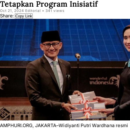
Tetapkan Program Inisiatif
Oct 21, 2024 Editorial •
341 views
Share:
Copy Link
AMPHURI.ORG, JAKARTA–Widiyanti Putri Wardhana resmi