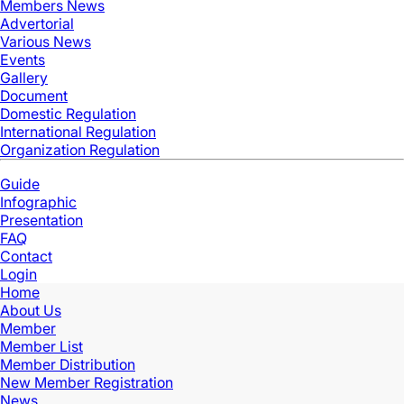
Members News
Advertorial
Various News
Events
Gallery
Document
Domestic Regulation
International Regulation
Organization Regulation
Guide
Infographic
Presentation
FAQ
Contact
Login
Home
About Us
Member
Member List
Member Distribution
New Member Registration
News