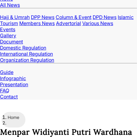
All News
Hajj & Umrah
DPP News
Column & Event
DPD News
Islamic
Tourism
Members News
Advertorial
Various News
Events
Gallery
Document
Domestic Regulation
International Regulation
Organization Regulation
Guide
Infographic
Presentation
FAQ
Contact
Home
Menpar Widiyanti Putri Wardhana