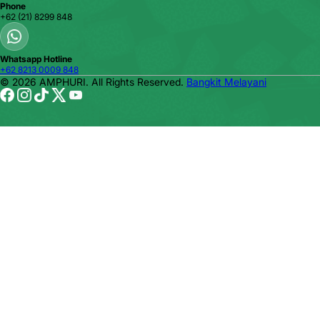
Phone
+62 (21) 8299 848
Whatsapp Hotline
+62 8213 0009 848
© 2026 AMPHURI. All Rights Reserved.
Bangkit Melayani