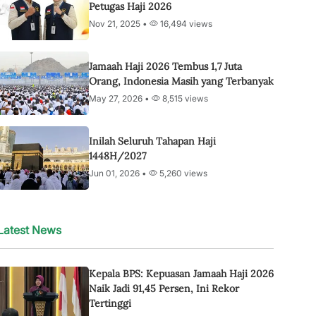
Petugas Haji 2026
Nov 21, 2025 •
16,494 views
Jamaah Haji 2026 Tembus 1,7 Juta
Orang, Indonesia Masih yang Terbanyak
May 27, 2026 •
8,515 views
Inilah Seluruh Tahapan Haji
1448H/2027
Jun 01, 2026 •
5,260 views
Latest News
Kepala BPS: Kepuasan Jamaah Haji 2026
Naik Jadi 91,45 Persen, Ini Rekor
Tertinggi