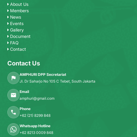
About Us
Members
News
Events
Gallery
Document
FAQ
Contact
Contact Us
AMPHURI DPP Secretariat
Jl. Dr Saharjo No 105 C Tebet, South Jakarta
Email
amphuri@gmail.com
Phone
+62 (21) 8299 848
Whatsapp Hotline
+62 8213 0009 848