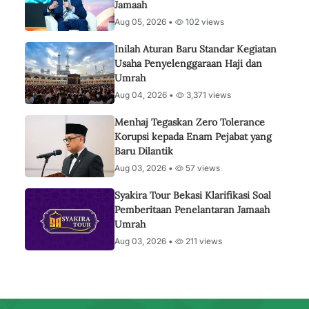
Jamaah
Aug 05, 2026 •
102 views
Inilah Aturan Baru Standar Kegiatan
Usaha Penyelenggaraan Haji dan
Umrah
Aug 04, 2026 •
3,371 views
Menhaj Tegaskan Zero Tolerance
Korupsi kepada Enam Pejabat yang
Baru Dilantik
Aug 03, 2026 •
57 views
Syakira Tour Bekasi Klarifikasi Soal
Pemberitaan Penelantaran Jamaah
Umrah
Aug 03, 2026 •
211 views