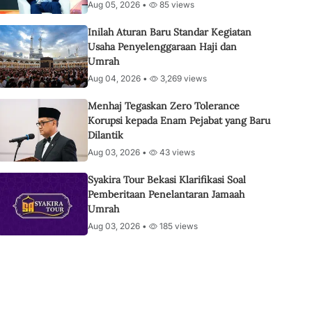
Aug 05, 2026 •
85 views
Inilah Aturan Baru Standar Kegiatan
Usaha Penyelenggaraan Haji dan
Umrah
Aug 04, 2026 •
3,269 views
Menhaj Tegaskan Zero Tolerance
Korupsi kepada Enam Pejabat yang Baru
Dilantik
Aug 03, 2026 •
43 views
Syakira Tour Bekasi Klarifikasi Soal
Pemberitaan Penelantaran Jamaah
Umrah
Aug 03, 2026 •
185 views