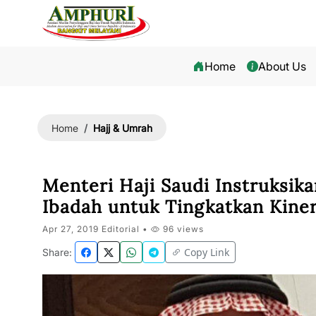
Home
About Us
Hajj & Umrah
Home
Menteri Haji Saudi Instruksik
Ibadah untuk Tingkatkan Kiner
Apr 27, 2019 Editorial •
96 views
Copy Link
Share: