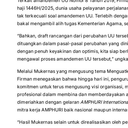
Terkait amandemen UU Nomor 8 Tahun 2019, Firma
haji 1446H/2025, dunia usaha pelayanan perjalana
tak terkecuali soal amandemen UU. Terlebih denga
bakal mengambil alih tugas Kementerian Agama, s
“Bahkan, draft rancangan dari perubahan UU terse
dituangkan dalam pasal-pasal perubahan yang dinil
dengan penuh keyakinan dan optimis, kita siap ber
mengawal proses amandemen UU tersebut,” ungka
Melalui Mukernas yang mengusung tema Menguatka
Firman menegaskan bahwa hingga hari ini, pengur
komitmen untuk terus mengusung visi organisasi,
profesional dalam membina dan memberdayakan an
dimeriahkan dengan gelaran
AMPHURI Internationa
mitra kerja AMPHURI baik nasional maupun internas
“Hasil Mukernas selain untuk direalisasikan oleh p