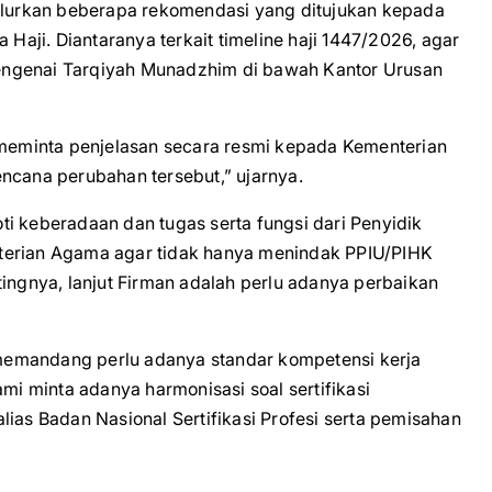
urkan beberapa rekomendasi yang ditujukan kepada
ji. Diantaranya terkait timeline haji 1447/2026, agar
engenai Tarqiyah Munadzhim di bawah Kantor Urusan
eminta penjelasan secara resmi kepada Kementerian
ncana perubahan tersebut,” ujarnya.
i keberadaan dan tugas serta fungsi dari Penyidik
terian Agama agar tidak hanya menindak PPIU/PIHK
tingnya, lanjut Firman adalah perlu adanya perbaikan
i memandang perlu adanya standar kompetensi kerja
ami minta adanya harmonisasi soal sertifikasi
lias Badan Nasional Sertifikasi Profesi serta pemisahan