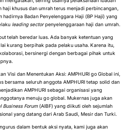
n mengatakan, seiring usainya pelaksanaan ibadah
n haji khusus dan umrah terus menjadi perbincangan,
n hadirnya Badan Penyelenggara Haji (BP Haji) yang
elaku
leading sector
penyelenggaraan haji dan umrah.
but telah beredar luas. Ada banyak ketentuan yang
ai kurang berpihak pada pelaku usaha. Karena itu,
kolaborasi, bersinergi dengan berbagai pihak untuk
pnya.
n Visi dan Menentukan Aksi: AMPHURI go Global ini,
us bersama seluruh anggota AMPHURI tetap solid dan
 menjadikan AMPHURI sebagai organisasi yang
ggotanya menuju go global. Mukernas juga akan
l Business Forum
(AIBF) yang diikuti oleh sejumlah
ional yang datang dari Arab Saudi, Mesir dan Turki.
engurus dalam bentuk aksi nyata, kami juga akan