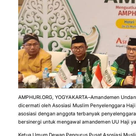
AMPHURI.ORG, YOGYAKARTA–Amandemen Undang-Un
dicermati oleh Asosiasi Muslim Penyelenggara Haj
asosiasi dengan anggota terbanyak penyelenggara
bersinergi untuk mengawal amandemen UU Haji ya
Ketua Umum Dewan Pengurus Pusat Asosiasi Musli