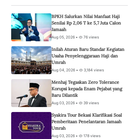
BPKH Salurkan Nilai Manfaat Haji
Senilai Rp 2,06 T ke 5,7 Juta Calon
Jamaah
Aug 05, 2026 •
76 views
Inilah Aturan Baru Standar Kegiatan
Usaha Penyelenggaraan Haji dan
Umrah
Aug 04, 2026 •
3,184 views
Menhaj Tegaskan Zero Tolerance
Korupsi kepada Enam Pejabat yang
Baru Dilantik
Aug 03, 2026 •
39 views
Syakira Tour Bekasi Klarifikasi Soal
Pemberitaan Penelantaran Jamaah
Umrah
Aug 03, 2026 •
178 views