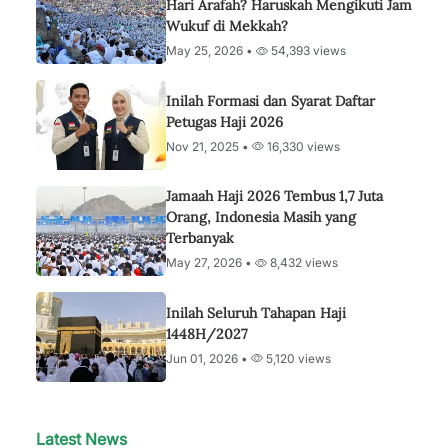
Hari Arafah? Haruskah Mengikuti Jam
Wukuf di Mekkah?
May 25, 2026 •
54,393 views
Inilah Formasi dan Syarat Daftar
Petugas Haji 2026
Nov 21, 2025 •
16,330 views
Jamaah Haji 2026 Tembus 1,7 Juta
Orang, Indonesia Masih yang
Terbanyak
May 27, 2026 •
8,432 views
Inilah Seluruh Tahapan Haji
1448H/2027
Jun 01, 2026 •
5,120 views
Latest News