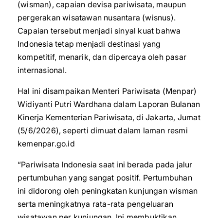
(wisman), capaian devisa pariwisata, maupun
pergerakan wisatawan nusantara (wisnus).
Capaian tersebut menjadi sinyal kuat bahwa
Indonesia tetap menjadi destinasi yang
kompetitif, menarik, dan dipercaya oleh pasar
internasional.
Hal ini disampaikan Menteri Pariwisata (Menpar)
Widiyanti Putri Wardhana dalam Laporan Bulanan
Kinerja Kementerian Pariwisata, di Jakarta, Jumat
(5/6/2026), seperti dimuat dalam laman resmi
kemenpar.go.id
“Pariwisata Indonesia saat ini berada pada jalur
pertumbuhan yang sangat positif. Pertumbuhan
ini didorong oleh peningkatan kunjungan wisman
serta meningkatnya rata-rata pengeluaran
wisatawan per kunjungan. Ini membuktikan