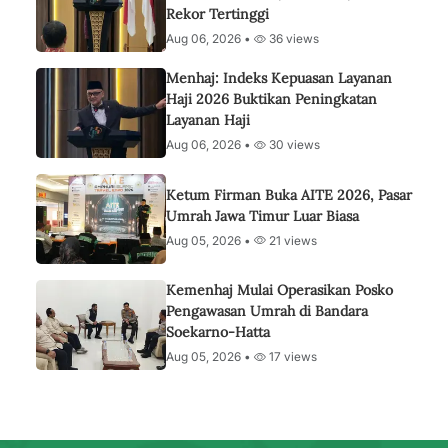
Rekor Tertinggi
Aug 06, 2026 •
36 views
Menhaj: Indeks Kepuasan Layanan
Haji 2026 Buktikan Peningkatan
Layanan Haji
Aug 06, 2026 •
30 views
Ketum Firman Buka AITE 2026, Pasar
Umrah Jawa Timur Luar Biasa
Aug 05, 2026 •
21 views
Kemenhaj Mulai Operasikan Posko
Pengawasan Umrah di Bandara
Soekarno-Hatta
Aug 05, 2026 •
17 views