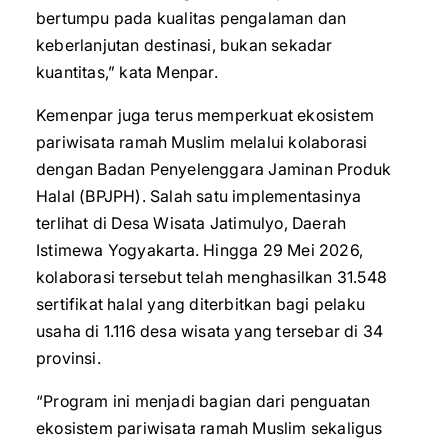
bertumpu pada kualitas pengalaman dan
keberlanjutan destinasi, bukan sekadar
kuantitas,” kata Menpar.
Kemenpar juga terus memperkuat ekosistem
pariwisata ramah Muslim melalui kolaborasi
dengan Badan Penyelenggara Jaminan Produk
Halal (BPJPH). Salah satu implementasinya
terlihat di Desa Wisata Jatimulyo, Daerah
Istimewa Yogyakarta. Hingga 29 Mei 2026,
kolaborasi tersebut telah menghasilkan 31.548
sertifikat halal yang diterbitkan bagi pelaku
usaha di 1.116 desa wisata yang tersebar di 34
provinsi.
“Program ini menjadi bagian dari penguatan
ekosistem pariwisata ramah Muslim sekaligus