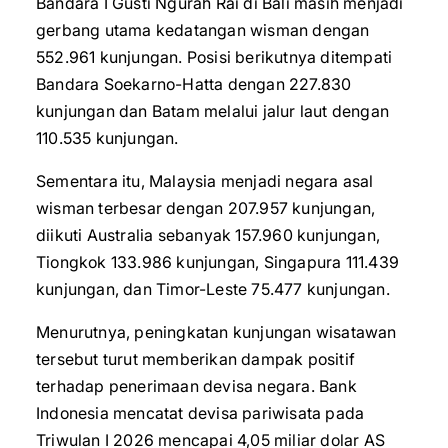
Bandara I Gusti Ngurah Rai di Bali masih menjadi
gerbang utama kedatangan wisman dengan
552.961 kunjungan. Posisi berikutnya ditempati
Bandara Soekarno-Hatta dengan 227.830
kunjungan dan Batam melalui jalur laut dengan
110.535 kunjungan.
Sementara itu, Malaysia menjadi negara asal
wisman terbesar dengan 207.957 kunjungan,
diikuti Australia sebanyak 157.960 kunjungan,
Tiongkok 133.986 kunjungan, Singapura 111.439
kunjungan, dan Timor-Leste 75.477 kunjungan.
Menurutnya, peningkatan kunjungan wisatawan
tersebut turut memberikan dampak positif
terhadap penerimaan devisa negara. Bank
Indonesia mencatat devisa pariwisata pada
Triwulan I 2026 mencapai 4,05 miliar dolar AS