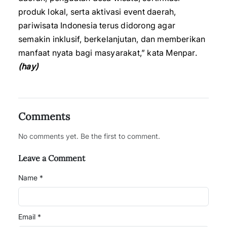
produk lokal, serta aktivasi event daerah,
pariwisata Indonesia terus didorong agar
semakin inklusif, berkelanjutan, dan memberikan
manfaat nyata bagi masyarakat,” kata Menpar.
(hay)
Comments
No comments yet. Be the first to comment.
Leave a Comment
Name *
Email *