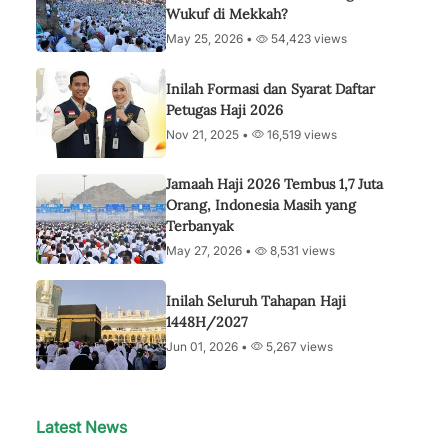
Wukuf di Mekkah?
May 25, 2026 •
54,423 views
Inilah Formasi dan Syarat Daftar
Petugas Haji 2026
Nov 21, 2025 •
16,519 views
Jamaah Haji 2026 Tembus 1,7 Juta
Orang, Indonesia Masih yang
Terbanyak
May 27, 2026 •
8,531 views
Inilah Seluruh Tahapan Haji
1448H/2027
Jun 01, 2026 •
5,267 views
Latest News