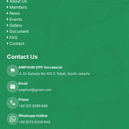
About Us
Members
News
Events
Gallery
Document
FAQ
Contact
Contact Us
AMPHURI DPP Secretariat
Jl. Dr Saharjo No 105 C Tebet, South Jakarta
Email
amphuri@gmail.com
Phone
+62 (21) 8299 848
Whatsapp Hotline
+62 8213 0009 848