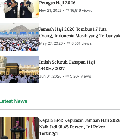
Petugas Haji 2026
Nov 21, 2025 •
16,519 views
Jamaah Haji 2026 Tembus 1,7 Juta
Orang, Indonesia Masih yang Terbanyak
May 27, 2026 •
8,531 views
Inilah Seluruh Tahapan Haji
1448H/2027
Jun 01, 2026 •
5,267 views
Latest News
Kepala BPS: Kepuasan Jamaah Haji 2026
Naik Jadi 91,45 Persen, Ini Rekor
Tertinggi