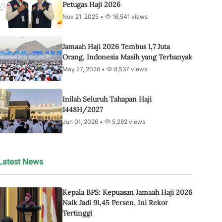
Petugas Haji 2026
Nov 21, 2025 •
16,541 views
Jamaah Haji 2026 Tembus 1,7 Juta
Orang, Indonesia Masih yang Terbanyak
May 27, 2026 •
8,537 views
Inilah Seluruh Tahapan Haji
1448H/2027
Jun 01, 2026 •
5,282 views
Latest News
Kepala BPS: Kepuasan Jamaah Haji 2026
Naik Jadi 91,45 Persen, Ini Rekor
Tertinggi