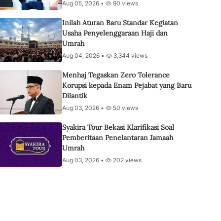
Aug 05, 2026 •
90 views
Inilah Aturan Baru Standar Kegiatan
Usaha Penyelenggaraan Haji dan
Umrah
Aug 04, 2026 •
3,344 views
Menhaj Tegaskan Zero Tolerance
Korupsi kepada Enam Pejabat yang Baru
Dilantik
Aug 03, 2026 •
50 views
Syakira Tour Bekasi Klarifikasi Soal
Pemberitaan Penelantaran Jamaah
Umrah
Aug 03, 2026 •
202 views