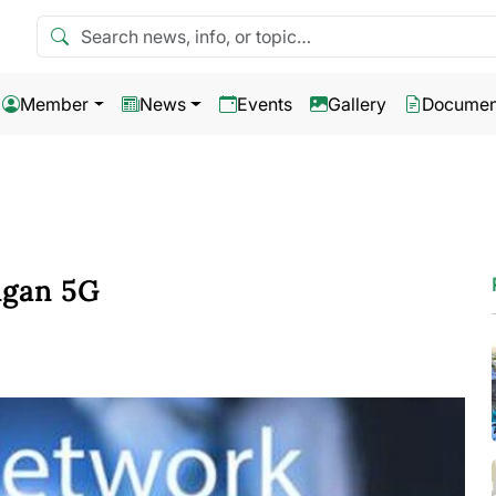
Search news
Member
News
Events
Gallery
Documen
ngan 5G