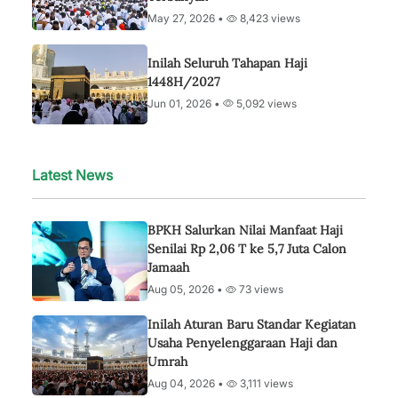
May 27, 2026 •
8,423 views
Inilah Seluruh Tahapan Haji
1448H/2027
Jun 01, 2026 •
5,092 views
Latest News
BPKH Salurkan Nilai Manfaat Haji
Senilai Rp 2,06 T ke 5,7 Juta Calon
Jamaah
Aug 05, 2026 •
73 views
Inilah Aturan Baru Standar Kegiatan
Usaha Penyelenggaraan Haji dan
Umrah
Aug 04, 2026 •
3,111 views