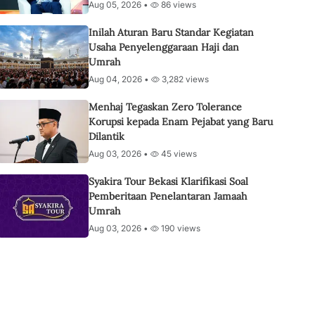
Aug 05, 2026 •
86 views
Inilah Aturan Baru Standar Kegiatan
Usaha Penyelenggaraan Haji dan
Umrah
Aug 04, 2026 •
3,282 views
Menhaj Tegaskan Zero Tolerance
Korupsi kepada Enam Pejabat yang Baru
Dilantik
Aug 03, 2026 •
45 views
Syakira Tour Bekasi Klarifikasi Soal
Pemberitaan Penelantaran Jamaah
Umrah
Aug 03, 2026 •
190 views