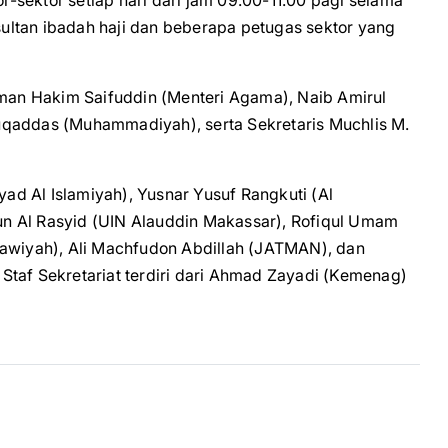
sektor setiap hari dari jam 09.00-11.00 pagi selama
ltan ibadah haji dan beberapa petugas sektor yang
kman Hakim Saifuddin (Menteri Agama), Naib Amirul
uqaddas (Muhammadiyah), serta Sekretaris Muchlis M.
yad Al Islamiyah), Yusnar Yusuf Rangkuti (Al
n Al Rasyid (UIN Alauddin Makassar), Rofiqul Umam
lawiyah), Ali Machfudon Abdillah (JATMAN), dan
Staf Sekretariat terdiri dari Ahmad Zayadi (Kemenag)