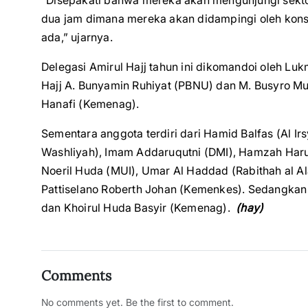
“Disepakati bahwa mereka akan mengunjungi sektor-
dua jam dimana mereka akan didampingi oleh konsu
ada,” ujarnya.
Delegasi Amirul Hajj tahun ini dikomandoi oleh Lu
Hajj A. Bunyamin Ruhiyat (PBNU) dan M. Busyro M
Hanafi (Kemenag).
Sementara anggota terdiri dari Hamid Balfas (Al Irs
Washliyah), Imam Addaruqutni (DMI), Hamzah Haru
Noeril Huda (MUI), Umar Al Haddad (Rabithah al A
Pattiselano Roberth Johan (Kemenkes). Sedangkan 
dan Khoirul Huda Basyir (Kemenag).
(hay)
Comments
No comments yet. Be the first to comment.