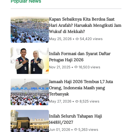
Popular News
Kapan Sebaiknya Kita Berdoa Saat
Hari Arafah? Haruskah Mengikuti Jam
Wukuf di Mekkah?
May 25, 2026 •
54,420 views
Inilah Formasi dan Syarat Daftar
Petugas Haji 2026
Nov 21, 2025 •
16,503 views
Jamaah Haji 2026 Tembus 1,7 Juta
Orang, Indonesia Masih yang
Terbanyak
May 27, 2026 •
8,525 views
Inilah Seluruh Tahapan Haji
1448H/2027
Jun 01, 2026 •
5,263 views