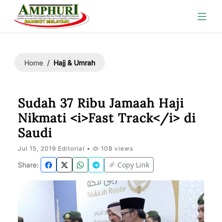
Hajj & Umrah
Home
Sudah 37 Ribu Jamaah Haji
Nikmati <i>Fast Track</i> di
Saudi
Jul 15, 2019 Editorial •
108 views
Copy Link
Share: