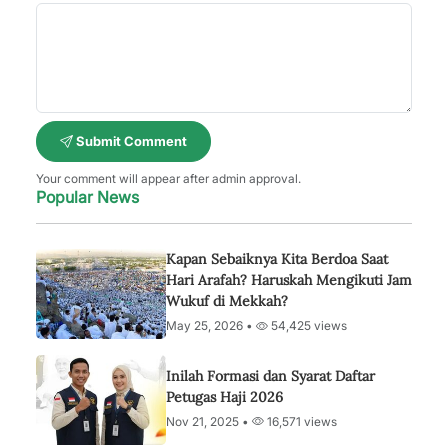
Submit Comment
Your comment will appear after admin approval.
Popular News
Kapan Sebaiknya Kita Berdoa Saat
Hari Arafah? Haruskah Mengikuti Jam
Wukuf di Mekkah?
May 25, 2026 •
54,425 views
Inilah Formasi dan Syarat Daftar
Petugas Haji 2026
Nov 21, 2025 •
16,571 views