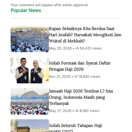
Your comment will appear after admin approval.
Popular News
Kapan Sebaiknya Kita Berdoa Saat
Hari Arafah? Haruskah Mengikuti Jam
Wukuf di Mekkah?
May 25, 2026 •
54,431 views
Inilah Formasi dan Syarat Daftar
Petugas Haji 2026
Nov 21, 2025 •
16,620 views
Jamaah Haji 2026 Tembus 1,7 Juta
Orang, Indonesia Masih yang
Terbanyak
May 27, 2026 •
8,562 views
Inilah Seluruh Tahapan Haji
1448H/2027