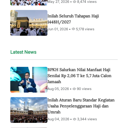
May 27, 2026 •
8,474 views
Inilah Seluruh Tahapan Haji
1448H/2027
Jun 01, 2026 •
5,178 views
Latest News
BPKH Salurkan Nilai Manfaat Haji
Senilai Rp 2,06 T ke 5,7 Juta Calon
Jamaah
Aug 05, 2026 •
90 views
Inilah Aturan Baru Standar Kegiatan
Usaha Penyelenggaraan Haji dan
Umrah
Aug 04, 2026 •
3,344 views