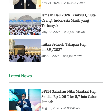
Nov 21, 2025 •
16,408 views
Jamaah Haji 2026 Tembus 1,7 Juta
Orang, Indonesia Masih yang
Terbanyak
May 27, 2026 •
8,480 views
Inilah Seluruh Tahapan Haji
1448H/2027
Jun 01, 2026 •
5,187 views
Latest News
BPKH Salurkan Nilai Manfaat Haji
Senilai Rp 2,06 T ke 5,7 Juta Calon
Jamaah
Aug 05, 2026 •
98 views