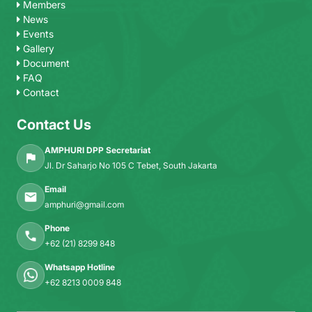
Members
News
Events
Gallery
Document
FAQ
Contact
Contact Us
AMPHURI DPP Secretariat
Jl. Dr Saharjo No 105 C Tebet, South Jakarta
Email
amphuri@gmail.com
Phone
+62 (21) 8299 848
Whatsapp Hotline
+62 8213 0009 848