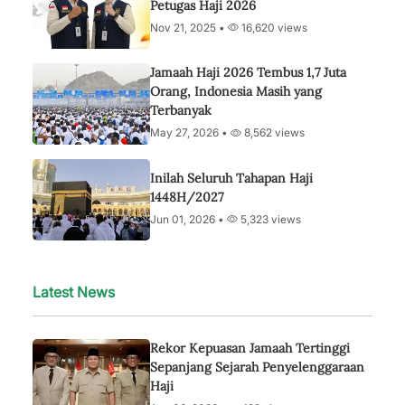
Petugas Haji 2026
Nov 21, 2025 •
16,620 views
Jamaah Haji 2026 Tembus 1,7 Juta
Orang, Indonesia Masih yang
Terbanyak
May 27, 2026 •
8,562 views
Inilah Seluruh Tahapan Haji
1448H/2027
Jun 01, 2026 •
5,323 views
Latest News
Rekor Kepuasan Jamaah Tertinggi
Sepanjang Sejarah Penyelenggaraan
Haji