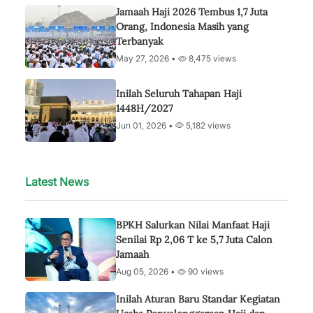
Jamaah Haji 2026 Tembus 1,7 Juta
Orang, Indonesia Masih yang
Terbanyak
May 27, 2026 •
8,475 views
Inilah Seluruh Tahapan Haji
1448H/2027
Jun 01, 2026 •
5,182 views
Latest News
BPKH Salurkan Nilai Manfaat Haji
Senilai Rp 2,06 T ke 5,7 Juta Calon
Jamaah
Aug 05, 2026 •
90 views
Inilah Aturan Baru Standar Kegiatan