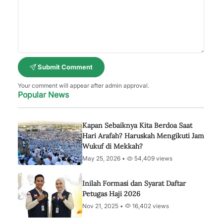
Submit Comment
Your comment will appear after admin approval.
Popular News
Kapan Sebaiknya Kita Berdoa Saat
Hari Arafah? Haruskah Mengikuti Jam
Wukuf di Mekkah?
May 25, 2026 •
54,409 views
Inilah Formasi dan Syarat Daftar
Petugas Haji 2026
Nov 21, 2025 •
16,402 views