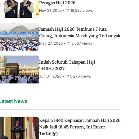
Petugas Haji 2026
Nov 21, 2025 •
16,532 views
Jamaah Haji 2026 Tembus 1,7 Juta
Orang, Indonesia Masih yang Terbanyak
May 27, 2026 •
8,537 views
Inilah Seluruh Tahapan Haji
1448H/2027
Jun 01, 2026 •
5,276 views
Latest News
Kepala BPS: Kepuasan Jamaah Haji 2026
Naik Jadi 91,45 Persen, Ini Rekor
Tertinggi