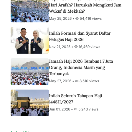
Hari Arafah? Haruskah Mengikuti Jam
Wukuf di Mekkah?
May 25, 2026 •
54,416 views
Inilah Formasi dan Syarat Daftar
Petugas Haji 2026
Nov 21, 2025 •
16,469 views
Jamaah Haji 2026 Tembus 1,7 Juta
Orang, Indonesia Masih yang
Terbanyak
May 27, 2026 •
8,510 views
Inilah Seluruh Tahapan Haji
1448H/2027
Jun 01, 2026 •
5,243 views