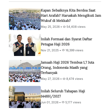
Kapan Sebaiknya Kita Berdoa Saat
Hari Arafah? Haruskah Mengikuti Jam
Wukuf di Mekkah?
May 25, 2026 •
54,408 views
Inilah Formasi dan Syarat Daftar
Petugas Haji 2026
Nov 21, 2025 •
16,399 views
Jamaah Haji 2026 Tembus 1,7 Juta
Orang, Indonesia Masih yang
Terbanyak
May 27, 2026 •
8,474 views
Inilah Seluruh Tahapan Haji
1448H/2027
Jun 01, 2026 •
5,177 views