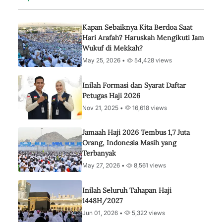
Kapan Sebaiknya Kita Berdoa Saat
Hari Arafah? Haruskah Mengikuti Jam
Wukuf di Mekkah?
May 25, 2026 •
54,428 views
Inilah Formasi dan Syarat Daftar
Petugas Haji 2026
Nov 21, 2025 •
16,618 views
Jamaah Haji 2026 Tembus 1,7 Juta
Orang, Indonesia Masih yang
Terbanyak
May 27, 2026 •
8,561 views
Inilah Seluruh Tahapan Haji
1448H/2027
Jun 01, 2026 •
5,322 views